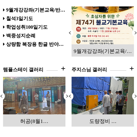
9월개강강좌(기본교육/반…
칠석3일기도
학업성취100일기도
백중성지순례
상량함 복장용 한글 반야…
9월개강강좌(기본교육/…
+
+
템플스테이 갤러리
주지스님 갤러리
허공(8월1…
6월 사찰운…
나눔템플스…
도량정비 …