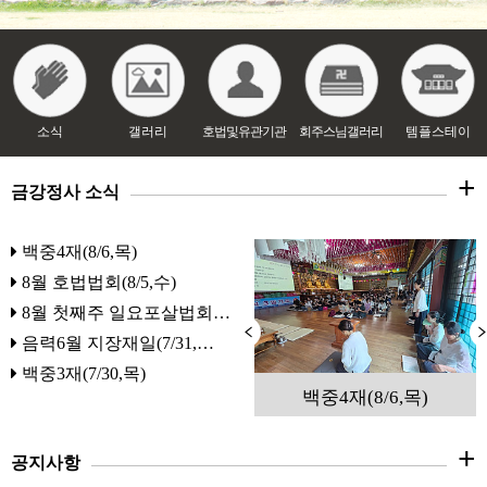
갤러리
호법및유관기관
회주스님갤러리
템플스테이
소식
+
금강정사 소식
백중4재(8/6,목)
8월 호법법회(8/5,수)
8월 첫째주 일요포살법회…
음력6월 지장재일(7/31,…
백중3재(7/30,목)
음력6월 지장재일(7/31,…
백중4재(8/6,목)
+
공지사항