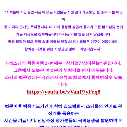
"저희들이 지난 동안 지은 바 모든 죄업들은 자성 앞에
가로놓인 한 조각 구름 이오
며
한 가닥의 안개인
듯하옵니다
.
내 이제 청정한
삼업에
돌아가 모든 불보살님 전에
거듭
지성으로 참회하옵니다
.
다시는 악한 업을 짓지 않겠습니다
.
영영 청정한 일체 공덕 속에 머물러 있겠습니다
.
죄업은 이것이 어둠이오며
,
참회는 이것을 밝은 자성광명 앞에
드러냄이옵니다
."
가섭스님의 행원여행 27번째는 "참죄업장십이존불" 편입니다.
그중에서 오늘은 여섯분의 부처님을 먼저 배워봅니다.
스님의 법문영상은 금강정사 유튜브 채널에서 함께하실수 있습
니다.
https://youtu.be/vVanP7yFrq8
법문이후 백중기도기간에 한해 일요법회시 스님들의 인례로 무
상계를 독송하는
시간을 가집니다. 선망조상 영가분들의 극락왕생을 발원하며 지