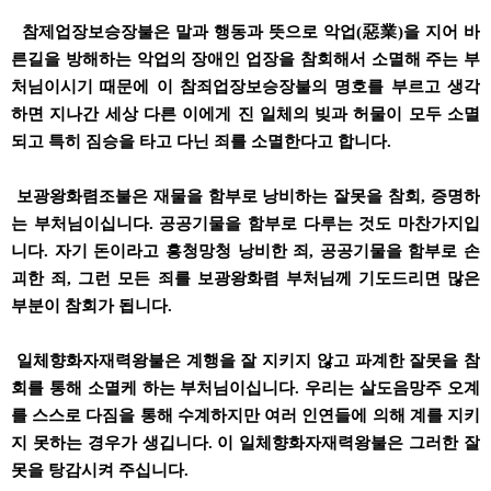
참제업장보승장불은 말과 행동과 뜻으로 악업(惡業)을 지어 바
른길을 방해하는 악업의 장애인 업장을 참회해서 소멸해 주는 부
처님이시기 때문에 이 참죄업장보승장불의 명호를 부르고 생각
하면 지나간 세상 다른 이에게 진 일체의 빚과 허물이 모두 소멸
되고 특히 짐승을 타고 다닌 죄를 소멸한다고 합니다.
보광왕화렴조불은 재물을 함부로 낭비하는 잘못을 참회, 증명하
는 부처님이십니다. 공공기물을 함부로 다루는 것도 마찬가지입
니다. 자기 돈이라고 흥청망청 낭비한 죄, 공공기물을 함부로 손
괴한 죄, 그런 모든 죄를 보광왕화렴 부처님께 기도드리면 많은
부분이 참회가 됩니다.
일체향화자재력왕불은 계행을 잘 지키지 않고 파계한 잘못을 참
회를 통해 소멸케 하는 부처님이십니다. 우리는 살도음망주 오계
를 스스로 다짐을 통해 수계하지만 여러 인연들에 의해 계를 지키
지 못하는 경우가 생깁니다. 이 일체향화자재력왕불은 그러한 잘
못을 탕감시켜 주십니다.