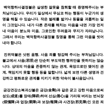
백억항하사결정불은 살생한 잘못을 참회할 때 증명해주시는 부
처님이십니다. 우리가 일상에서 무심코 하는 행동이 누군가의 생
명을 해칠 수 있습니다. 작은 벌레를 밟거나 동물을 괴롭히는 일
이 그것입니다. 내가 다른 존재를 해치는 마음을 내면 가장 먼저
내 마음이 분노와 미음, 그로인한 두려움과 무지가 자라납니다.
그래서 우리는 백억항하사결정불 칭명을 통해 그런 마음을 씻어
내야 합니다.
진위덕불은 삿된 음행, 사음 죄를 탕감해 주시는 부처님입니다.
불교에서 사음(邪淫)은 단순히 부도덕한 행위만을 뜻하지는 않습
니다. 상대의 마음을 존중하지 않는 관계, 욕망으로만 맺어진 관
계, 책임지지 못할 행동 등을 말합니다. 넓게 보면 다른 생명과 건
강하고 평화로운 관계를 지키기 위한 약속이 불사음입니다.
금강견강소복괴산불은 금강(金剛)과 같은 굳고 강한 마음으로써
성도(成道)를 장애(障碍)하여 선심(善心)을 가리워 버리는 번뇌장
(煩惱障)과 업장(業障)과 보장(報障)과 사견장(邪見障)인 모든 죄