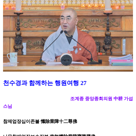
천수경과 함께하는 행원여행 27
조계종 중앙종회의원 中耕 가섭
스님
참제업장십이존불 懺除業障十二尊佛