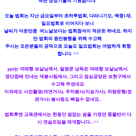
극한 정성기울여 기원합니다.
오늘 법회는 지난 금요일부터 초하루법회, 다라니기도, 백중1재,
일요법회로 이어지다 보니
날씨가 더운만큼 여느날보다는 법회참석이 적은듯 하네요. 하지
만
법회의 원만봉행을 위해 수고해
주시는 모든분들의 공덕으로
오늘도 일요법회는 여법하게 회향
합니다. ^^
ppt는 여래행 보살님께서, 발원문 낭독은 여래향 보살님께서,
영단참배 안내는 재봉사팀에서, 그리고 점심공양은 보현구에서
수고해 주셨네요.
이외에도 사진촬영(여연거사), 주차봉사(지승거사), 차량운행(정
관거사) 봉사등도 빠질수 없네요..
법회후엔 교육관에서는 한동안 쉼없는 쉼을 가졌던 풍물반이 다
시 연습모임을 재개합니다...^^