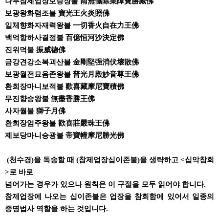
나무참제업장보승장불 南無懺除業障寶勝藏佛
보광왕화렴조불 寶光王火炎照佛
일체향화자재력왕불 一切香火自在力王佛
백억항하사결정불 百億恒河沙決定佛
진위덕불 振威德佛
금강견강소복괴산불 金剛堅强消伏壞散佛
보광월전묘음존왕불 普光月殿妙音尊王佛
환희장마니보적불 歡喜藏摩尼寶積佛
무진향승왕불 無盡香勝王佛
사자월불 獅子月佛
환희장엄주왕불 歡喜莊嚴珠王佛
제보당마니승광불 帝寶幢摩尼勝光佛
(천수경)을 독송할 때 (참제업장십이존불)을 생략하고 <십악참회
>로 바로
넘어가는 경우가 있으나 원칙은 이 구절을 모두 읽어야 합니다.
참제업장에 나오는 십이존불은 업장을 참회함에 있어서 일종의
증명법사 역할을 하는 것입니다.