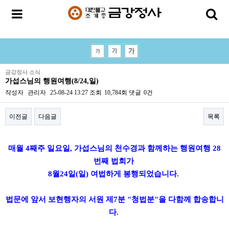
금강정사 소식
가섭스님의 행원여행(8/24,일)
작성자
관리자
25-08-24 13:27
조회
10,784회
댓글
0건
이전글
다음글
목록
본문
매월 4째주 일요일, 가섭스님의 천수경과 함께하는 행원여행 28
번째 법회가
8월24일(일) 여법하게 봉행되었습니다.
법문에 앞서 보현행자의 서원 제7분 "청법분"을 다함께 합송합니
다.