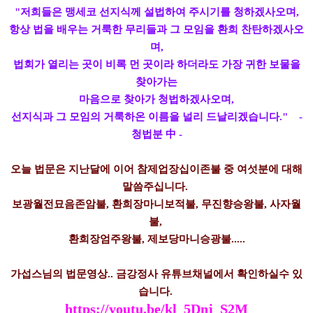
"저희들은 맹세코 선지식께 설법하여 주시기를 청하겠사오며,
항상 법을 배우는 거룩한 무리들과 그 모임을 환희 찬탄하겠사오
며,
법회가 열리는 곳이 비록 먼 곳이라 하더라도 가장 귀한 보물을
찾아가는
마음으로 찾아가 청법하겠사오며,
선지식과 그 모임의 거룩하온 이름을 널리 드날리겠습니다." -
청법분 中 -
오늘 법문은 지난달에 이어 참제업장십이존불 중 여섯분에 대해
말씀주십니다.
보광월전묘음존암불, 환희장마니보적불, 무진향승왕불, 사자월
불,
환희장엄주왕불, 제보당마니승광불.....
가섭스님의 법문영상.. 금강정사 유튜브채널에서 확인하실수 있
습니다.
https://youtu.be/kl_5Dnj_S2M