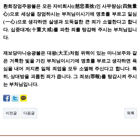
환희장엄주왕불은 모든 자비희사((慈悲喜捨)인 사무량심(四無量
心)으로 세상을 장엄하시는 부처님이시기에 명호를 부르고 일심
(一心)으로 생각하면 살생과 도둑질한 큰 죄가 소멸한다고 합니
다. 십중대계(十重大戒)를 파한 죄를 탕감해 주시는 부처님입니
다.
제보당마니승광불은 대왕(大王)처럼 위력이 있는 마니보주와 같
은 거룩한 빛을 가진 부처님이시기에 명호를 부르고 생각하면 욕
심을 내어 저지른 일체 죄업을 모두 소멸해 주신다고 합니다. 특
히, 상대방을 괴롭힌 죄가 큽니다. 그 죄보(罪報)를 탕감시켜 주시
는 부처님입니다.
이전글
다음글
목록