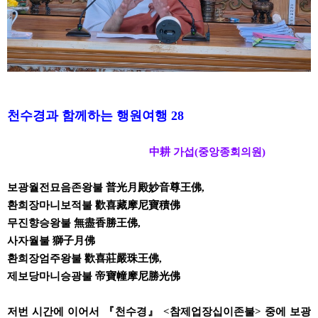
천수경과 함께하는 행원여행 28
中耕 가섭(중앙종회의원)
보광월전묘음존왕불 普光月殿妙音尊王佛,
환희장마니보적불 歡喜藏摩尼寶積佛
무진향승왕불 無盡香勝王佛,
사자월불 獅子月佛
환희장엄주왕불 歡喜莊嚴珠王佛,
제보당마니승광불 帝寶幢摩尼勝光佛
저번 시간에 이어서 『천수경』 <참제업장십이존불> 중에 보광