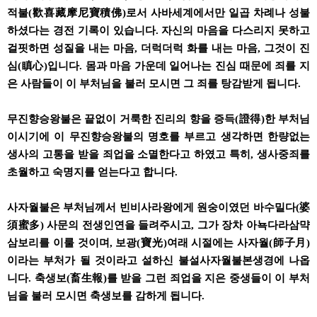
적불(歡喜藏摩尼寶積佛)로서 사바세계에서만 일곱 차례나 성불
하셨다는 경전 기록이 있습니다. 자신의 마음을 다스리지 못하고
걸핏하면 성질을 내는 마음, 더럭더럭 화를 내는 마음, 그것이 진
심(瞋心)입니다. 몸과 마음 가운데 일어나는 진심 때문에 죄를 지
은 사람들이 이 부처님을 불러 모시면 그 죄를 탕감받게 됩니다.
무진향승왕불은 끝없이 거룩한 진리의 향을 증득(證得)한 부처님
이시기에 이 무진향승왕불의 명호를 부르고 생각하면 한량없는
생사의 고통을 받을 죄업을 소멸한다고 하였고 특히, 생사중죄를
초월하고 숙명지를 얻는다고 합니다.
사자월불은 부처님께서 빈비사라왕에게 원숭이였던 바수밀다(婆
須蜜多) 사문의 전생인연을 들려주시고, 그가 장차 아뇩다라삼먁
삼보리를 이룰 것이며, 보광(寶光)여래 시절에는 사자월(師子月)
이라는 부처가 될 것이라고 설하신 불설사자월불본생경에 나옵
니다. 축생보(畜生報)를 받을 그런 죄업을 지은 중생들이 이 부처
님을 불러 모시면 축생보를 감하게 됩니다.