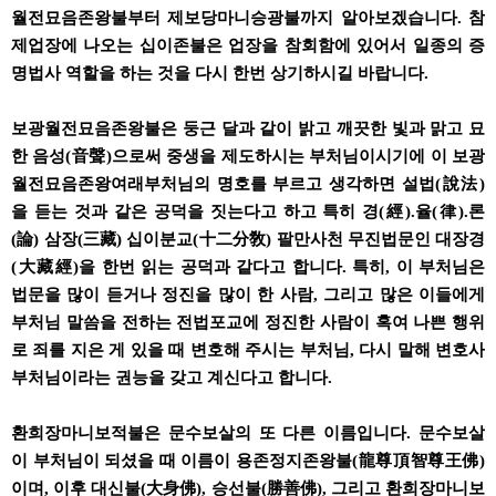
월전묘음존왕불부터 제보당마니승광불까지 알아보겠습니다. 참
제업장에 나오는 십이존불은 업장을 참회함에 있어서 일종의 증
명법사 역할을 하는 것을 다시 한번 상기하시길 바랍니다.
보광월전묘음존왕불은 둥근 달과 같이 밝고 깨끗한 빛과 맑고 묘
한 음성(音聲)으로써 중생을 제도하시는 부처님이시기에 이 보광
월전묘음존왕여래부처님의 명호를 부르고 생각하면 설법(說法)
을 듣는 것과 같은 공덕을 짓는다고 하고 특히 경(經).율(律).론
(論) 삼장(三藏) 십이분교(十二分敎) 팔만사천 무진법문인 대장경
(大藏經)을 한번 읽는 공덕과 같다고 합니다. 특히, 이 부처님은
법문을 많이 듣거나 정진을 많이 한 사람, 그리고 많은 이들에게
부처님 말씀을 전하는 전법포교에 정진한 사람이 혹여 나쁜 행위
로 죄를 지은 게 있을 때 변호해 주시는 부처님, 다시 말해 변호사
부처님이라는 권능을 갖고 계신다고 합니다.
환희장마니보적불은 문수보살의 또 다른 이름입니다. 문수보살
이 부처님이 되셨을 때 이름이 용존정지존왕불(龍尊頂智尊王佛)
이며, 이후 대신불(大身佛), 승선불(勝善佛), 그리고 환희장마니보