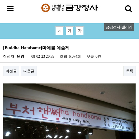
금강정사 갤러리
[Buddha Handsome]마애불 예술제
작성자
원경
08-02-23 20:39
조회
6,674회
댓글
0건
이전글
다음글
목록