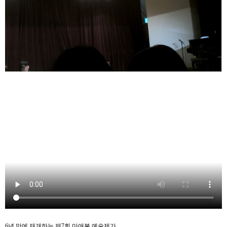
6년 만에 재개하는 제7회 마애불 예술제가