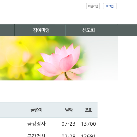
글쓴이
날짜
조회
금강정사
07-23
13700
금강정사
02-28
13691