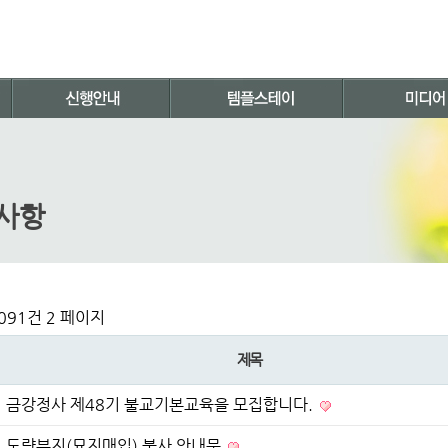
사항
,091건
2 페이지
제목
금강정사 제48기 불교기본교육을 모집합니다.
도량부지(묘지매입) 불사 안내문