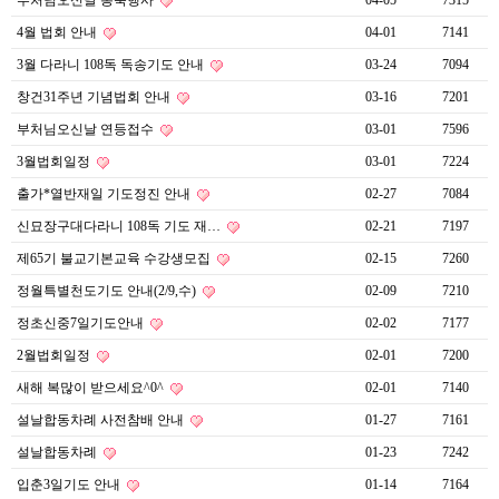
부처님오신날 봉축행사
04-05
7315
4월 법회 안내
04-01
7141
3월 다라니 108독 독송기도 안내
03-24
7094
창건31주년 기념법회 안내
03-16
7201
부처님오신날 연등접수
03-01
7596
3월법회일정
03-01
7224
출가*열반재일 기도정진 안내
02-27
7084
신묘장구대다라니 108독 기도 재…
02-21
7197
제65기 불교기본교육 수강생모집
02-15
7260
정월특별천도기도 안내(2/9,수)
02-09
7210
정초신중7일기도안내
02-02
7177
2월법회일정
02-01
7200
새해 복많이 받으세요^0^
02-01
7140
설날합동차례 사전참배 안내
01-27
7161
설날합동차례
01-23
7242
입춘3일기도 안내
01-14
7164