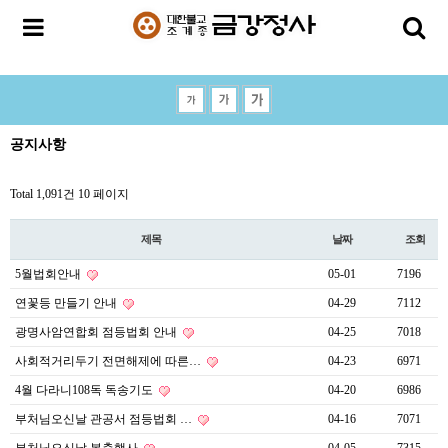
공지사항
Total 1,091건
10 페이지
제목
날짜
조회
5월법회안내
05-01
7196
연꽃등 만들기 안내
04-29
7112
광명사암연합회 점등법회 안내
04-25
7018
사회적거리두기 전면해제에 따른…
04-23
6971
4월 다라니108독 독송기도
04-20
6986
부처님오신날 관공서 점등법회 …
04-16
7071