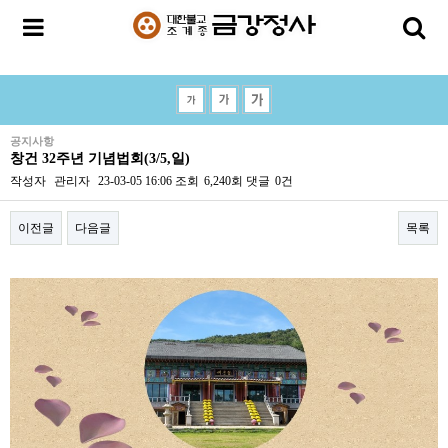
공지사항
창건 32주년 기념법회(3/5,일)
작성자
관리자
23-03-05 16:06
조회
6,240회
댓글
0건
이전글
다음글
목록
본문