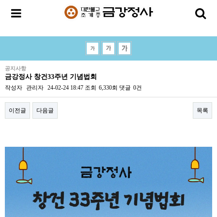
공지사항
금강정사 창건33주년 기념법회
작성자
관리자
24-02-24 18:47
조회
6,330회
댓글
0건
이전글
다음글
목록
본문