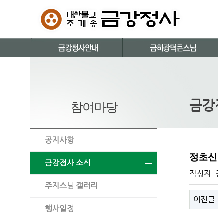
금강
참여마당
공지사항
정초신중
금강정사 소식
작성자
주지스님 갤러리
이전글
행사일정