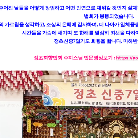
주어진 날들을 어떻게 장엄하고 어떤 인연으로 채워갈 것인지 설
법회가 봉행되었습니다
.
의 가르침을 생각하고
,
조상의 은혜에 감사하며
,
더 나아가 일체중
시간들을 가슴에 새기며 또 한해를 열심히 최선을 다하
정초신중
7
일기도 회향을 합니다
. 마하반
정초회향법회 주지스님 법문영상보기 :
https://