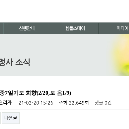
정사 소식
7일기도 회향(2/20,토 음1/9)
관리자
21-02-20 15:26
조회
22,649회
댓글
0건
다음글