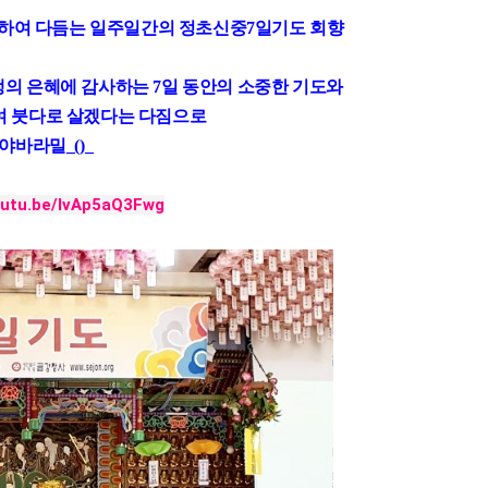
계하여 다듬는 일주일간의 정초신중
7
일기도 회향
생의 은혜에 감사하는
7
일 동안의 소중한 기도와
여 붓다로 살겠다는 다짐으로
야바라밀_()_
youtu.be/lvAp5aQ3Fwg