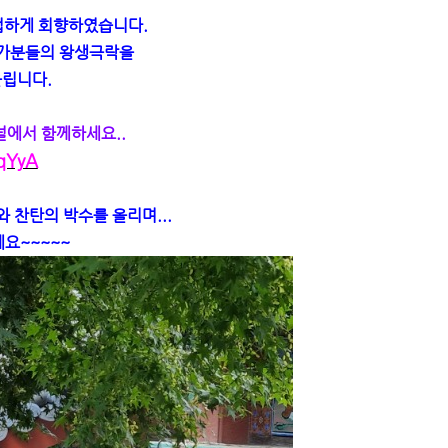
여법하게 회향하였습니다.
영가분들의 왕생극락을
올립니다.
널에서 함께하세요..
qYyA
 찬탄의 박수를 올리며...
요~~~~~