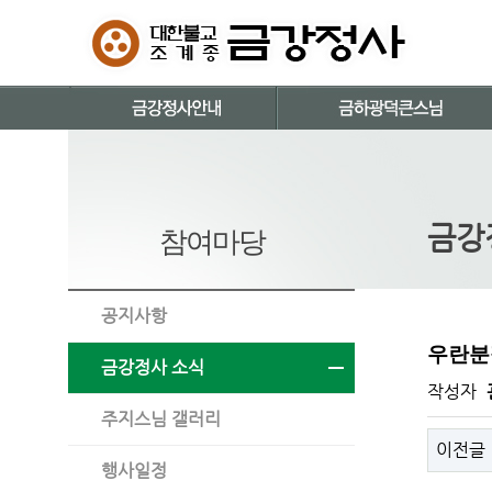
금강
참여마당
공지사항
우란분절
금강정사 소식
작성자
주지스님 갤러리
이전글
행사일정