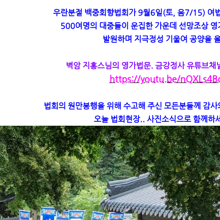
우란분절 백중회향법회가 9월6일(토, 음7/15) 
500여명의 대중들이 운집한 가운데 선망조상 
발원하며 지극정성 기울여 공양을 
벽암 지홍스님의 영가법문. 금강정사 유튜브채
https://youtu.be/nQXLs4B
법회의 원만봉행을 위해 수고해 주신 모든분들께 감사와
오늘 법회현장.. 사진소식으로 함께하세