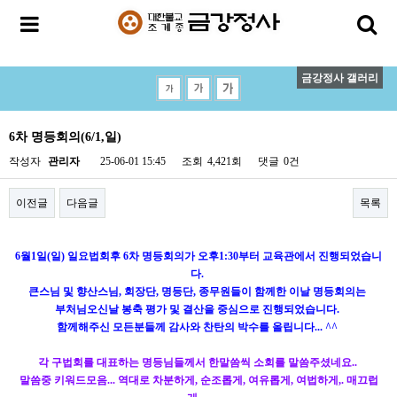
금강정사 갤러리
6차 명등회의(6/1,일)
작성자
관리자
25-06-01 15:45
조회
4,421회
댓글
0건
이전글
다음글
목록
6월1일(일) 일요법회후 6차 명등회의가 오후1:30부터 교육관에서 진행되었습니
다.
큰스님 및 향산스님, 회장단, 명등단, 종무원들이 함께한 이날 명등회의는
부처님오신날 봉축 평가 및 결산을 중심으로 진행되었습니다.
함께해주신 모든분들께 감사와 찬탄의 박수를 올립니다... ^^
각 구법회를 대표하는 명등님들께서 한말씀씩 소회를 말씀주셨네요..
말씀중 키워드모음... 역대로 차분하게, 순조롭게, 여유롭게, 여법하게,. 매끄럽