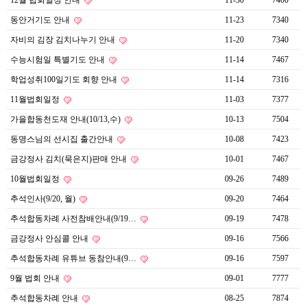
12월 법회일정 안내
11-30
7400
동안거기도 안내
11-23
7340
자비의 김장 김치나누기 안내
11-20
7340
수능시험일 특별기도 안내
11-14
7467
학업성취100일기도 회향 안내
11-14
7316
11월법회일정
11-03
7377
가을합동천도재 안내(10/13,수)
10-13
7504
동명스님의 선시집 출간안내
10-08
7423
금강정사 김치(묵은지)판매 안내
10-01
7467
10월법회일정
09-26
7489
추석인사(9/20, 월)
09-20
7464
추석합동차례 사전참배안내(9/19…
09-19
7478
금강정사 안심콜 안내
09-16
7566
추석합동차례 유튜브 동참안내(9…
09-16
7597
9월 법회 안내
09-01
7777
추석합동차례 안내
08-25
7874