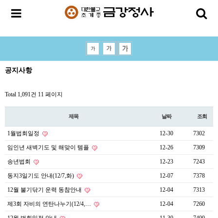
공지사항
Total 1,091건
11 페이지
제목
날짜
조회
1월법회일정
12-30
7302
임인년 새벽기도 및 해맞이 템플
12-26
7309
송년법회
12-23
7243
동지3일기도 안내(12/7,화)
12-07
7378
12월 불기닦기 운력 동참안내
12-04
7313
제3회 자비의 연탄나누기(12/4,…
12-04
7260