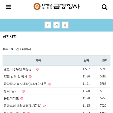
공지사항
Total 1,091건
4 페이지
제목
날짜
조회
일반직종무원 채용공고
12-07
5898
12월 법회 및 행사
11-26
5883
금강정사 불자대상(포상) 안내문
11-21
5783
동지3일기도
11-20
5819
동안거기도
11-20
5755
문광스님 초청법회(11/17,일)
11-15
7029