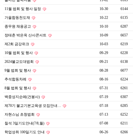
을사년 달력나눔
11-02
6163
11월 법회 및 행사 일정
10-30
6144
가을합동천도재
10-22
6135
종무원 채용공고
10-10
6287
정태춘 박은옥 산사콘서트
10-09
6657
제2회 금강위크
10-03
6219
10월 법회 및 행사
09-29
6228
2024불교도대법회
09-21
6138
9월 법회 및 행사
08-28
6077
추석합동차례
08-16
6224
8월 법회 및 행사
07-31
6261
백중성지순례(건봉사)
07-19
6307
제70기 불교기본교육생 모집안내…
07-18
6285
자현스님 초청법회
07-13
6252
칠석 3일기도안내(7/8,월)
07-08
6211
학업성취 100일기도 안내
06-26
6266