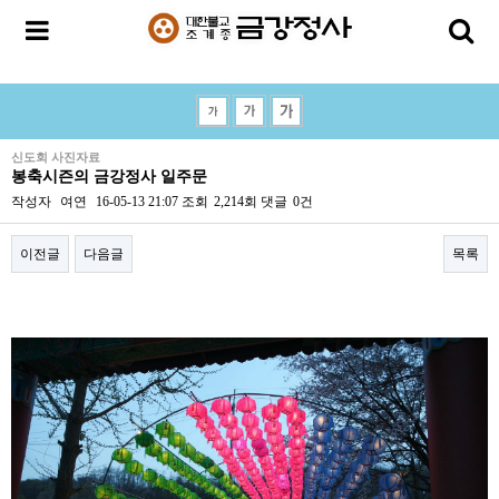
신도회 사진자료
봉축시즌의 금강정사 일주문
작성자
여연
16-05-13 21:07
조회
2,214회
댓글
0건
이전글
다음글
목록
본문