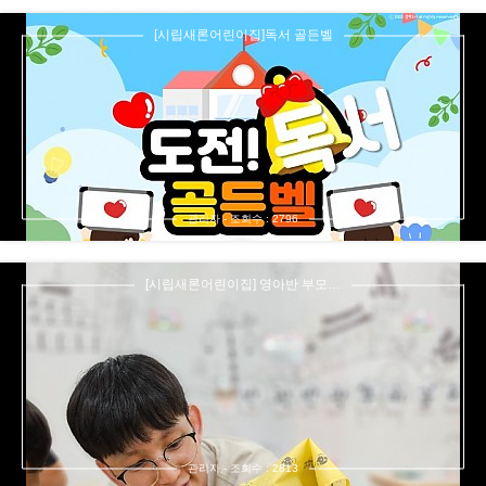
[시립새론어린이집]독서 골든벨
관리자 - 조회수 : 2796
[시립새론어린이집] 영아반 부모…
관리자 - 조회수 : 2813