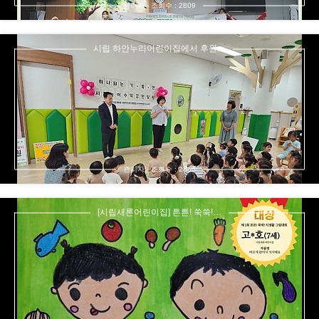
관리자 - 조회수 : 2809
시립 하안누리어린이집에서 후원…
관리자 - 조회수 : 2866
[시립새론어린이집] 튼튼! 쑥쑥!…