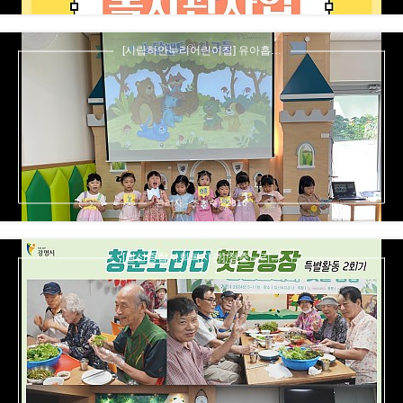
[시립하안누리어린이집] 유아흡…
관리자 - 조회수 : 2816
[철산종합사회복지관] 청춘노리…