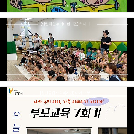
관리자 - 조회수 : 2858
[시립하안누리어린이집] 하나되…
관리자 - 조회수 : 2891
[철산종합사회복지관] 나아가 부…