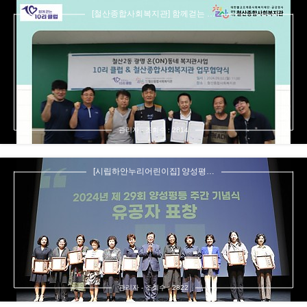
[철산종합사회복지관] 함께걷는 …
관리자 - 조회수 : 2814
[시립하안누리어린이집] 양성평…
관리자 - 조회수 : 2822