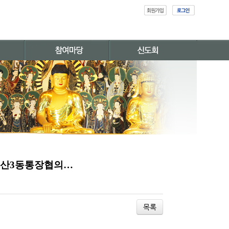
철산3동통장협의…
목록