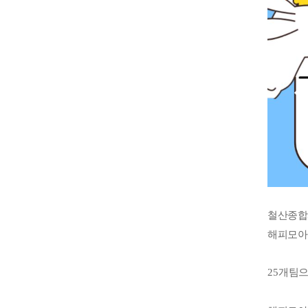
철산종합
해피모아
25
개팀으