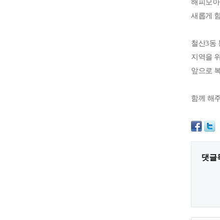
해피모아
새롭게 
철산
3
동
지역을 
앞으로 
함께 해
댓글